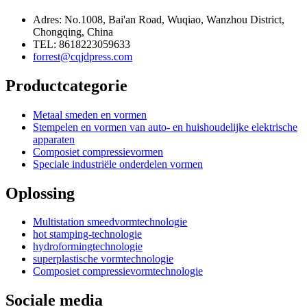
Adres: No.1008, Bai'an Road, Wuqiao, Wanzhou District,
Chongqing, China
TEL: 8618223059633
forrest@cqjdpress.com
Productcategorie
Metaal smeden en vormen
Stempelen en vormen van auto- en huishoudelijke elektrische
apparaten
Composiet compressievormen
Speciale industriële onderdelen vormen
Oplossing
Multistation smeedvormtechnologie
hot stamping-technologie
hydroformingtechnologie
superplastische vormtechnologie
Composiet compressievormtechnologie
Sociale media