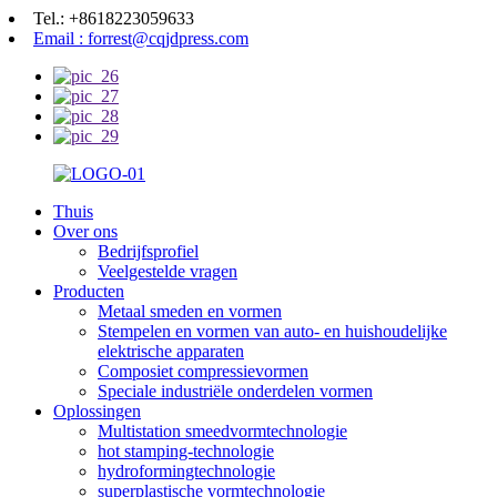
Tel.: +8618223059633
Email : forrest@cqjdpress.com
Thuis
Over ons
Bedrijfsprofiel
Veelgestelde vragen
Producten
Metaal smeden en vormen
Stempelen en vormen van auto- en huishoudelijke
elektrische apparaten
Composiet compressievormen
Speciale industriële onderdelen vormen
Oplossingen
Multistation smeedvormtechnologie
hot stamping-technologie
hydroformingtechnologie
superplastische vormtechnologie