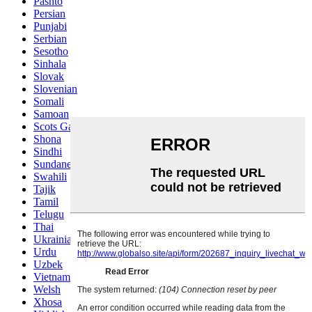
Pashto
Persian
Punjabi
Serbian
Sesotho
Sinhala
Slovak
Slovenian
Somali
Samoan
Scots Gaelic
Shona
Sindhi
Sundanese
Swahili
Tajik
Tamil
Telugu
Thai
Ukrainian
Urdu
Uzbek
Vietnamese
Welsh
Xhosa